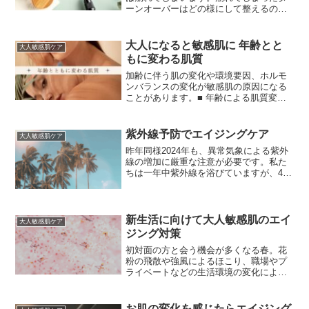
ーンオーバーはどの様にして整えるので
しょうか？ターンオーバーを正常にター
ンオーバーを正常に整える３つのステッ
プを見て見ましょう。・正しい洗顔・ス
大人になると敏感肌に 年齢とと
大人敏感肌ケア
キンケア・生活習慣の改善...
もに変わる肌質
加齢に伴う肌の変化や環境要因、ホルモ
ンバランスの変化が敏感肌の原因になる
ことがあります。■ 年齢による肌質変化
の要因 ホルモンバランスの変化：特に閉
経期前後は、肌に大きな影響を与える場
合があります。 紫外線や環境ダメージ：
紫外線予防でエイジングケア
大人敏感肌ケア
長年の紫外線や大気...
昨年同様2024年も、異常気象による紫外
線の増加に厳重な注意が必要です。私た
ちは一年中紫外線を浴びていますが、4月
～9月頃までが強いシーズンです。特に4
月から紫外線対策が大切になります。
１．「紫外線」なにが危険（原因）紫外
線を長年にわたり浴...
新生活に向けて大人敏感肌のエイ
大人敏感肌ケア
ジング対策
初対面の方と会う機会が多くなる春。花
粉の飛散や強風によるほこり、職場やプ
ライベートなどの生活環境の変化により
精神的なストレスを受ける機会が多い季
節です。しっかり対策をして大人敏感肌
を乗り越えましょう。１．大人の新生活
お肌の変化を感じたらエイジング