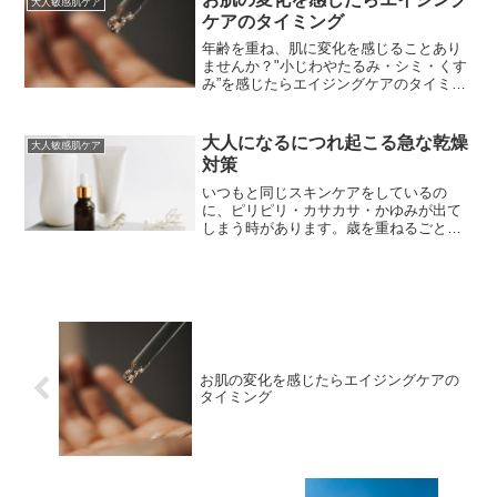
大人敏感肌ケア
に向けてエイジング肌対策...
ケアのタイミング
年齢を重ね、肌に変化を感じることあり
ませんか？"小じわやたるみ・シミ・くす
み”を感じたらエイジングケアのタイミン
グ。エイジングケアとは？年齢に応じた
お手入れをすることをエイジングケアと
言います。化粧水と乳液だけで何も問題
大人になるにつれ起こる急な乾燥
大人敏感肌ケア
なかったスキンケア。...
対策
いつもと同じスキンケアをしているの
に、ピリピリ・カサカサ・かゆみが出て
しまう時があります。歳を重ねるごとに
こんなことを感じる方も多いのではない
でしょうか。お肌からのサインをキャッ
チしてしっかりと対策をして乗り越えま
しょう。1.大人になるにつ...
お肌の変化を感じたらエイジングケアの
タイミング