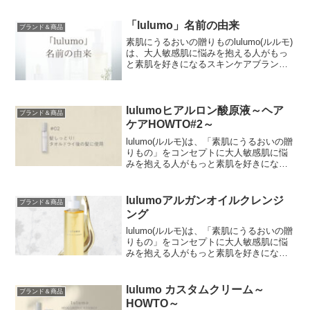
「lulumo」名前の由来
ブランド＆商品
素肌にうるおいの贈りものlulumo(ルルモ)
は、大人敏感肌に悩みを抱える人がもっ
と素肌を好きになるスキンケアブランド
です。lulu＝ルンルンした気持ちlulumoの
スキンケアで自分の素肌を好きになった
時のルンルンした気持ち。mo＝モイス
チ...
lulumoヒアルロン酸原液～ヘア
ブランド＆商品
ケアHOWTO#2～
lulumo(ルルモ)は、「素肌にうるおいの贈
りもの」をコンセプトに大人敏感肌に悩
みを抱える人がもっと素肌を好きになる
スキンケアブランドです。lulumoヒアル
ロン酸原液は、ヘアケアにもお使いいた
だけます！ヘアケアとしての使い方#2を
lulumoアルガンオイルクレンジ
ブランド＆商品
ご紹介...
ング
lulumo(ルルモ)は、「素肌にうるおいの贈
りもの」をコンセプトに大人敏感肌に悩
みを抱える人がもっと素肌を好きになる
スキンケアブランドです。スキンケアの
中でもっともお肌に負荷がかかるといわ
れているメイク落としクレンジングがし
lulumo カスタムクリーム～
ブランド＆商品
っかりできてい...
HOWTO～