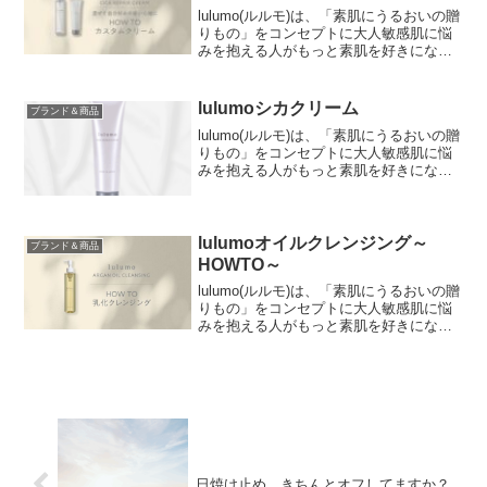
lulumo(ルルモ)は、「素肌にうるおいの贈
りもの」をコンセプトに大人敏感肌に悩
みを抱える人がもっと素肌を好きになる
スキンケアブランドです。スキンケアで
重要な”保湿”季節によってスキンケアを変
えている方も多いのではないでしょう
lulumoシカクリーム
ブランド＆商品
か。「スキン...
lulumo(ルルモ)は、「素肌にうるおいの贈
りもの」をコンセプトに大人敏感肌に悩
みを抱える人がもっと素肌を好きになる
スキンケアブランドです。よく聞くシカ
クリームシカクリームとは？成分は？薬
剤師であり美容専門学校の講師をされて
いる新田恵子さ...
lulumoオイルクレンジング～
ブランド＆商品
HOWTO～
lulumo(ルルモ)は、「素肌にうるおいの贈
りもの」をコンセプトに大人敏感肌に悩
みを抱える人がもっと素肌を好きになる
スキンケアブランドです。オイルクレン
ジングで重要な“乳化”オイルクレンジング
を肌に馴染ませて洗い流してしまってい
る方も多い...
日焼け止め、きちんとオフしてますか？